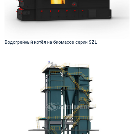
Водогрейный котёл на биомассе серии SZL
Горячая вода Рабочее давление: 1,0-1,25 МПа Тепловая
мощность продукта: 2,8-29 МВт Температура...