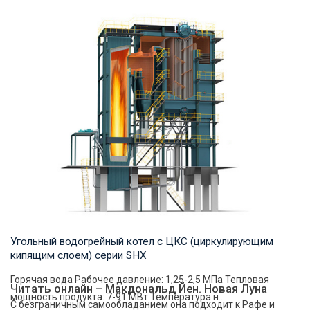
Пар Рабочее давление: 1,25-5,4 МПа Тепловая мощность
продукта: 20-75 т/ч Температура на выходе...
Угольный водогрейный котел с ЦКС (циркулирующим
кипящим слоем) серии SHX
Горячая вода Рабочее давление: 1,25-2,5 МПа Тепловая
Читать онлайн – Макдональд Йен. Новая Луна
мощность продукта: 7-91 МВт Температура н...
С безграничным самообладанием она подходит к Рафе и