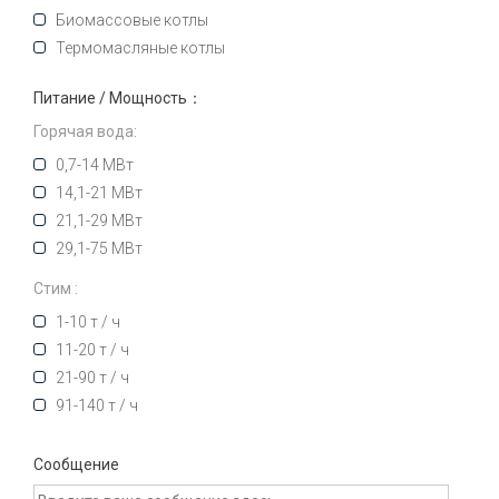
Биомассовые котлы
Термомасляные котлы
Питание / Мощность：
Горячая вода:
0,7-14 МВт
14,1-21 МВт
21,1-29 МВт
29,1-75 МВт
Стим :
1-10 т / ч
11-20 т / ч
21-90 т / ч
91-140 т / ч
Сообщение