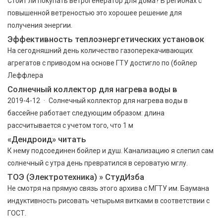
Стоит ли покупать ветрогенератор для дома? В регионах с
повышенной ветреностью это хорошее решение для
получения энергии.
Эффективность теплоэнергетических установок
На сегодняшний день количество газоперекачивающих
агрегатов с приводом на основе ГТУ достигло по (бойлер
Леффлера
Солнечный коллектор для нагрева воды в
2019-4-12 · Солнечный коллектор для нагрева воды в
бассейне работает следующим образом: длина
рассчитывается с учетом того, что 1 м
«Дендроид» читать
К нему подсоединен бойлер и душ. Канализацию я слепил сам
солнечный с утра день превратился в сероватую мглу.
ТОЭ (Электротехника) » СтудИзба
Не смотря на прямую связь этого архива с МГТУ им. Баумана
индуктивность рисовать четырьмя витками в соответствии с
ГОСТ.