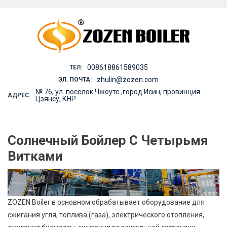
Skip
to
content
008618861589035
ТЕЛ:
zhulin@zozen.com
ЭЛ. ПОЧТА:
№ 76, ул. посёлок Чжоуте ,город Исин, провинция
АДРЕС:
Цзянсу, КНР
Солнечный Бойлер С Четырьмя
Витками
ZOZEN Boiler в основном обрабатывает оборудование для
сжигания угля, топлива (газа), электрического отопления,