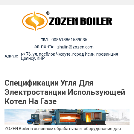
Skip
to
content
008618861589035
ТЕЛ:
zhulin@zozen.com
ЭЛ. ПОЧТА:
№ 76, ул. посёлок Чжоуте ,город Исин, провинция
АДРЕС:
Цзянсу, КНР
Спецификации Угля Для
Электростанции Использующей
Котел На Газе
ZOZEN Boiler в основном обрабатывает оборудование для