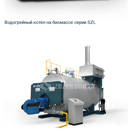
Водогрейный котёл на биомассе серии SZL
Горячая вода Рабочее давление: 1,0-1,25 МПа Тепловая
мощность продукта: 2,8-29 МВт Температура...