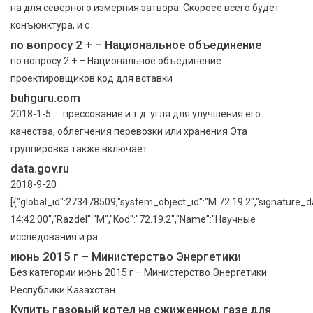
на для северного измерния затвора. Скороее всего будет
конъюнктура, и с
по вопросу 2 + – Национальное объединение
по вопросу 2 + – Национальное объединение
проектировщиков код для вставки
buhguru.com
2018-1-5 · прессование и т.д. угля для улучшения его
качества, облегчения перевозки или хранения Эта
группировка также включает
data.gov.ru
2018-9-20 ·
[{"global_id":273478509,"system_object_id":"M.72.19.2","signature_d
14:42:00","Razdel":"M","Kod":"72.19.2","Name":"Научные
исследования и ра
июнь 2015 г – Министерство Энергетики
Без категории июнь 2015 г – Министерство Энергетики
Республики Казахстан
Купить газовый котел на сжиженном газе для