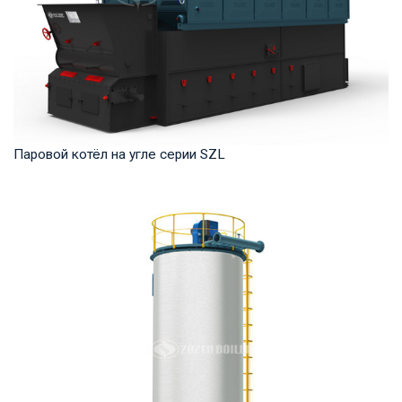
Паровой котёл на угле серии SZL
Пар Рабочее давление: 1,0-2,5 МПа Тепловая мощность
продукта: 4-35 т/ч Температура на выходе: ...