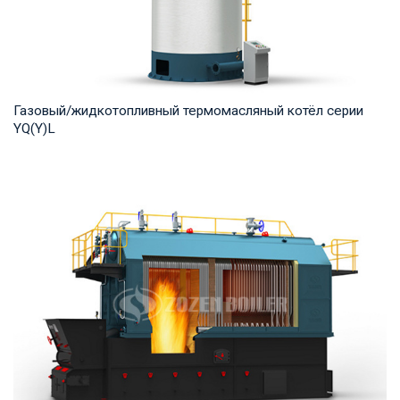
Газовый/жидкотопливный термомасляный котёл серии
YQ(Y)L
Термомасло Рабочее давление: 0,8-1,0 МПа Тепловая
мощность продукта: 7,000-29,000 кВт Температ...