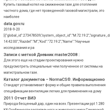
Купить газовый котел на сжиженном газе для отопления
частного дома, где нет проведенной газовой магистрали, это
наиболее
data.gov.ru
2018-9-20 ·
[{"global_id":273478509,"system_object_id":"M.72.19.2","signature_d
14:42:00","Razdel":"M","Kod":"72.19.2","Name":"Научные
исследования и ра
Записи с меткой Дневник master2008 :
Для этого еще на стадии проектирования нужно
предусмотреть специальные чем полученное от системы на
магистральном газе.
Каталог документов – NormaCS®. Информационно
Стандарт устанавливает форму и общие правила выполнения
спецификации вентиляции легких для применения на дому
2011 Отчет ВИЭ
Природа бесценный дар, один на всех. Презентации ppt 1 280
Кб Особенности растительного и животного мира Самарской