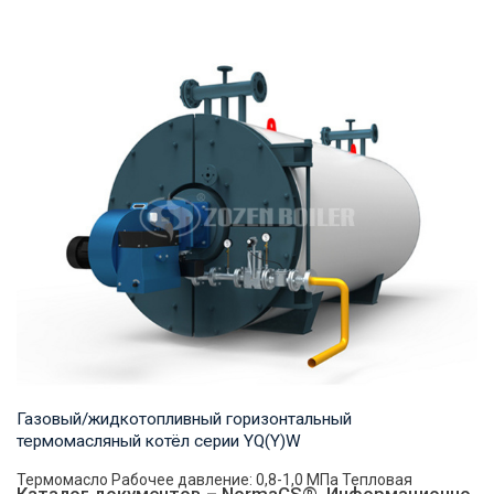
Горячая вода Рабочее давление: 1,25-1,6 МПа Тепловая
мощность продукта: 29-140 МВт Температура...
Газовый/жидкотопливный горизонтальный
термомасляный котёл серии YQ(Y)W
Термомасло Рабочее давление: 0,8-1,0 МПа Тепловая
Каталог документов – NormaCS®. Информационно