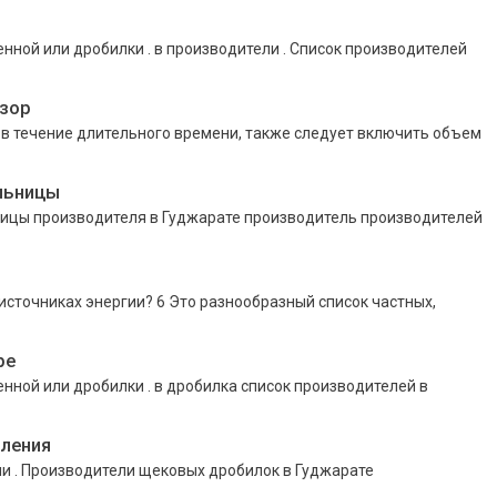
нной или дробилки . в производители . Список производителей
бзор
х в течение длительного времени, также следует включить объем
льницы
ицы производителя в Гуджарате производитель производителей
сточниках энергии? 6 Это разнообразный список частных,
ре
нной или дробилки . в дробилка список производителей в
ления
и . Производители щековых дробилок в Гуджарате