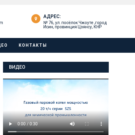
АДРЕС:
om
№ 76, ул. посёлок Чжоуте ,город
Исин, провинция Цзянсу, КНР
ДЕО
КОНТАКТЫ
ВИДЕО