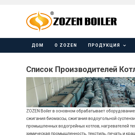
Skip
to
content
ДОМ
О ZOZEN
ПРОДУКЦИЯ
Список Производителей Кот
ZOZEN Boiler в основном обрабатывает оборудование 
сжигания биомассы, сжигания водоугольной суспензии
промышленных водогрейных котлов, нагревателей теп
химическая промышленность, текстиль, печать и краше