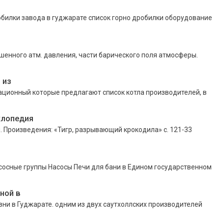
обилки завода в гуджарате список горно дробилки оборудование
нного атм. давления, части барического поля атмосферы.
 из
ационный которые предлагают список котла производителей, в
клопедия
. Произведения: «Тигр, разрывающий крокодила» с. 121-33
осные группы Насосы Печи для бани в Едином государственном
ной в
зни в Гуджарате. одним из двух саутхоллских производителей