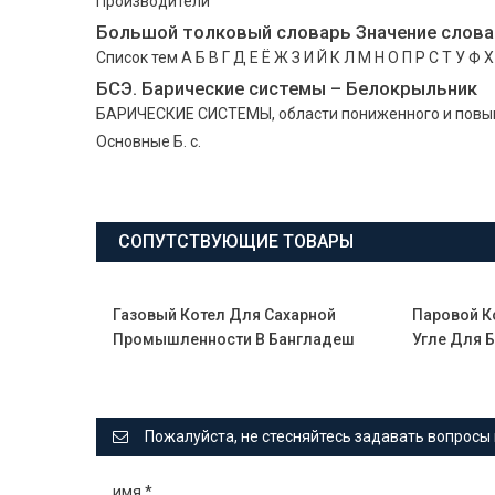
Производители
Большой толковый словарь Значение слова 
Список тем А Б В Г Д Е Ё Ж З И Й К Л М Н О П Р С Т У 
БСЭ. Барические системы – Белокрыльник
БАРИЧЕСКИЕ СИСТЕМЫ, области пониженного и повыше
Основные Б. с.
СОПУТСТВУЮЩИЕ ТОВАРЫ
Газовый Котел Для Сахарной
Паровой К
Промышленности В Бангладеш
Угле Для 
Пожалуйста, не стесняйтесь задавать вопросы 
имя
*