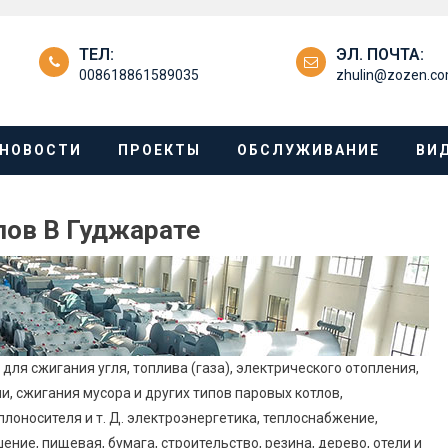
ТЕЛ:
ЭЛ. ПОЧТА:
008618861589035
zhulin@zozen.c
НОВОСТИ
ПРОЕКТЫ
ОБСЛУЖИВАНИЕ
ВИ
лов В Гуджарате
для сжигания угля, топлива (газа), электрического отопления,
, сжигания мусора и других типов паровых котлов,
лоносителя и т. Д. электроэнергетика, теплоснабжение,
ние, пищевая, бумага, строительство, резина, дерево, отели и