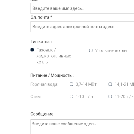
Эл. почта
*
Тип котла：
Газовые /
Угольные котлы
жидкотопливные
котлы
Питание / Мощность：
Горячая вода:
0,7-14 МВт
14,1-21 М
Стим :
1-10 т / ч
11-20 т / 
Сообщение