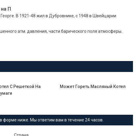
на П
Ф Х Георге. В 1921-48 жил в Дубровнике, с 1948 в Швейцарии
нного атм. давления, части барического поля атмосферы.
отел С Решеткой На
Может Гореть Масляный Котел
Бумаги
в форме ниже. Мы ответим вам в течение 24 часов.
Страна