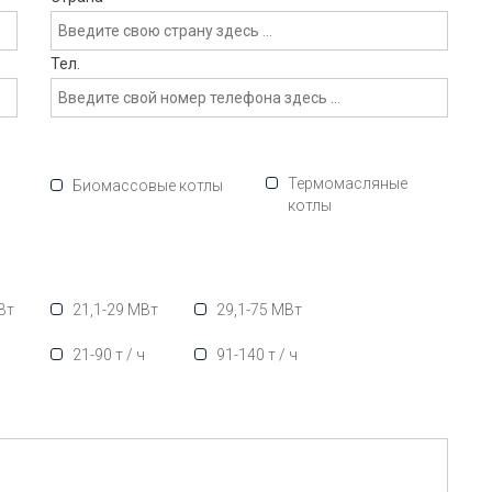
Тел.
Термомасляные
Биомассовые котлы
котлы
Вт
21,1-29 МВт
29,1-75 МВт
ч
21-90 т / ч
91-140 т / ч