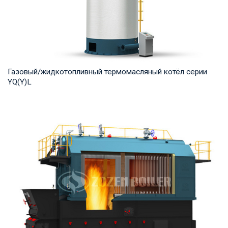
Газовый/жидкотопливный термомасляный котёл серии
YQ(Y)L
Термомасло Рабочее давление: 0,8-1,0 МПа Тепловая
мощность продукта: 7,000-29,000 кВт Температ...