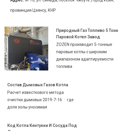
Адрес:
№ 76, ул. Синьда, посёлок Чжоуте ,город Исин,
провинция Цзянсу, КНР
Природный Газ Топливо 5 Тонн
Паровой Котел Завод
ZOZEN производит 5-тонные
паровые котлы с широким
диапазоном адаптируемости
топлива
Состав Дымовых Газов Котла
Расчет известкового метода
очистки дымовых 2019-7-16 · где
доля золы уносимая
Код Котла Кентукки И Сосуда Под