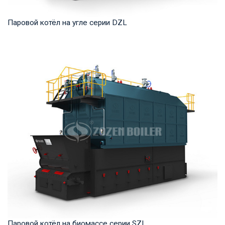
Паровой котёл на угле серии DZL
Пар Рабочее давление: 0,7-2,5 МПа Тепловая мощность
продукта: 2–20 т/ч Температура на выходе: ...
Паровой котёл на биомассе серии SZL