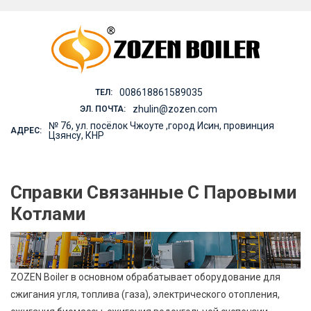
Skip
to
content
008618861589035
ТЕЛ:
zhulin@zozen.com
ЭЛ. ПОЧТА:
№ 76, ул. посёлок Чжоуте ,город Исин, провинция
АДРЕС:
Цзянсу, КНР
Справки Связанные С Паровыми
Котлами
ZOZEN Boiler в основном обрабатывает оборудование для
сжигания угля, топлива (газа), электрического отопления,