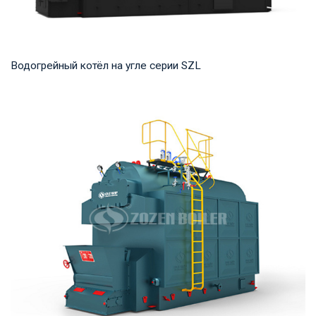
Водогрейный котёл на угле серии SZL
Горячая вода Рабочее давление: 1,0-1,25 МПа Тепловая
мощность продукта: 2,8-29 МВт Температура...