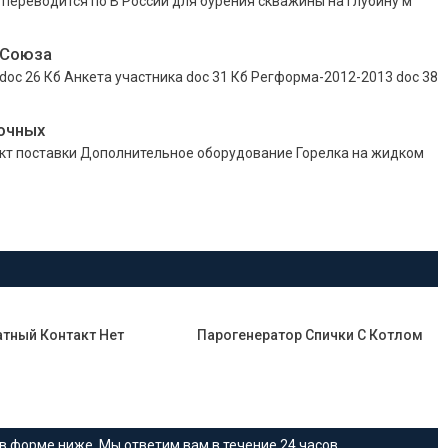
 переводится по В России для бурения скважины на глубину м
 Союза
 26 Кб Анкета участника doc 31 Кб Регформа-2012-2013 doc 38
очных
лект поставки Дополнительное оборудование Горелка на жидком
атный Контакт Нет
Парогенератор Спички С Котлом
в форме ниже. Мы ответим вам в течение 24 часов.