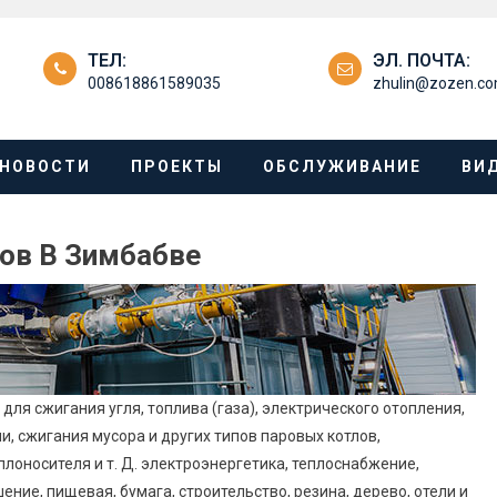
ТЕЛ:
ЭЛ. ПОЧТА:
008618861589035
zhulin@zozen.c
НОВОСТИ
ПРОЕКТЫ
ОБСЛУЖИВАНИЕ
ВИ
ов В Зимбабве
для сжигания угля, топлива (газа), электрического отопления,
, сжигания мусора и других типов паровых котлов,
лоносителя и т. Д. электроэнергетика, теплоснабжение,
ние, пищевая, бумага, строительство, резина, дерево, отели и