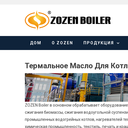
Skip
to
content
ДОМ
О ZOZEN
ПРОДУКЦИЯ
Термальное Масло Для Котл
ZOZEN Boiler в основном обрабатывает оборудование 
сжигания биомассы, сжигания водоугольной суспензии
промышленных водогрейных котлов, нагревателей теп
химическая промышленность, текстиль, печать и краше