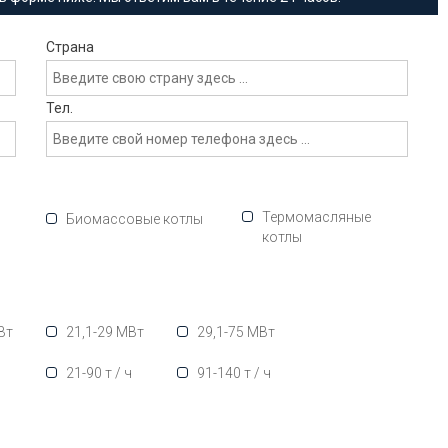
Страна
Тел.
Термомасляные
Биомассовые котлы
котлы
Вт
21,1-29 МВт
29,1-75 МВт
ч
21-90 т / ч
91-140 т / ч