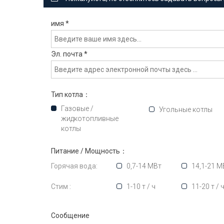
имя
*
Эл. почта
*
Тип котла：
Газовые /
Угольные котлы
жидкотопливные
котлы
Питание / Мощность：
Горячая вода:
0,7-14 МВт
14,1-21 М
Стим :
1-10 т / ч
11-20 т / 
Сообщение