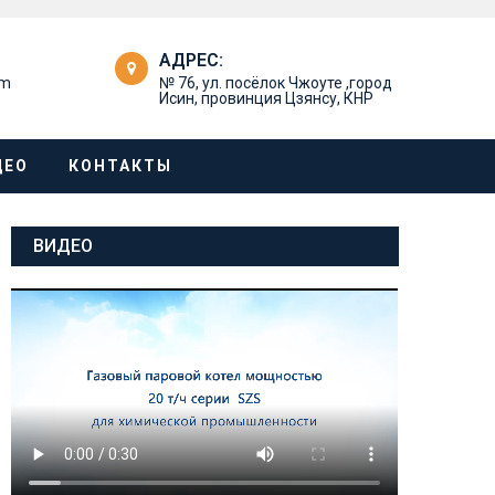
АДРЕС:
om
№ 76, ул. посёлок Чжоуте ,город
Исин, провинция Цзянсу, КНР
ДЕО
КОНТАКТЫ
ВИДЕО