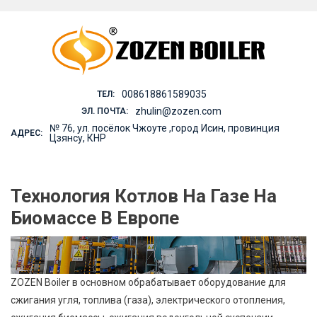
Skip
to
content
008618861589035
ТЕЛ:
zhulin@zozen.com
ЭЛ. ПОЧТА:
№ 76, ул. посёлок Чжоуте ,город Исин, провинция
АДРЕС:
Цзянсу, КНР
Технология Котлов На Газе На
Биомассе В Европе
ZOZEN Boiler в основном обрабатывает оборудование для
сжигания угля, топлива (газа), электрического отопления,