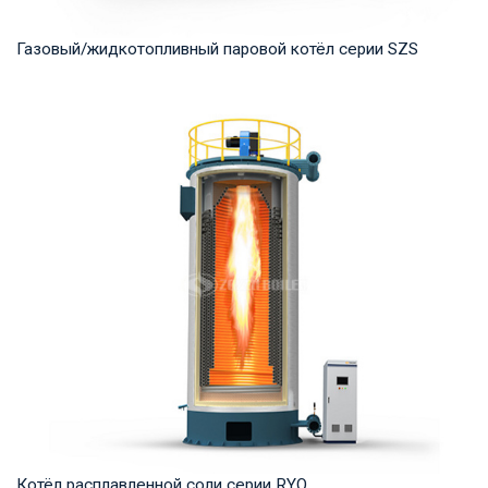
Газовый/жидкотопливный паровой котёл серии SZS
Пар Рабочее давление: 1.25-2.5 MПа Тепловая мощность
продукта: 10-50 т/ч Температура на выходе...
Котёл расплавленной соли серии RYQ