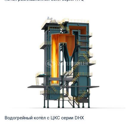
Термомасло Рабочее давление: 0,8-1,6 МПа Тепловая
мощность продукта: 1,200-35,000 кВт Температ...
Водогрейный котёл с ЦКС серии DHX