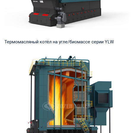
Термомасляный котёл на угле/биомассе серии YLW
Термомасло Рабочее давление: 0,8-1,0 МПа Тепловая
мощность продукта: 1,400-29,000 кВт Температ...