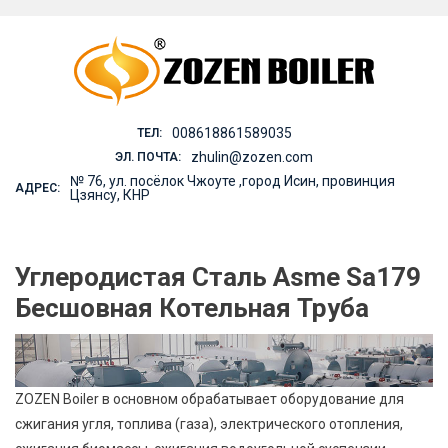
Skip
to
content
008618861589035
ТЕЛ:
zhulin@zozen.com
ЭЛ. ПОЧТА:
№ 76, ул. посёлок Чжоуте ,город Исин, провинция
АДРЕС:
Цзянсу, КНР
Углеродистая Сталь Asme Sa179
Бесшовная Котельная Труба
ZOZEN Boiler в основном обрабатывает оборудование для
сжигания угля, топлива (газа), электрического отопления,