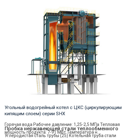
Пар Рабочее давление: 1.25-2.5 MПа Тепловая мощность
продукта: 10-50 т/ч Температура на выходе...
Угольный водогрейный котел с ЦКС (циркулирующим
кипящим слоем) серии SHX
Горячая вода Рабочее давление: 1,25-2,5 МПа Тепловая
Пробка нержавеющей стали теплообменного
мощность продукта: 7-91 МВт Температура н...
Углеродистая сталь трубы (25) Котельная труба стали