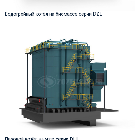
Водогрейный котёл на биомассе серии DZL
Горячая вода Рабочее давление: 1,0-1,6 МПа Тепловая
мощность продукта: 1,4-14 МВт Температура ...
Паровой котёл на угле серии DHL