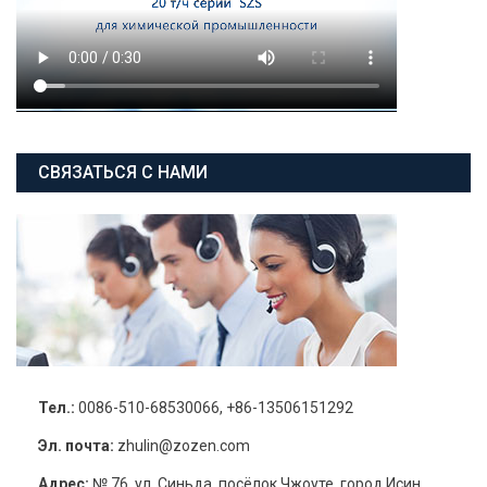
СВЯЗАТЬСЯ С НАМИ
Тел.:
0086-510-68530066, +86-13506151292
Эл. почта:
zhulin@zozen.com
Адрес:
№ 76, ул. Синьда, посёлок Чжоуте ,город Исин,