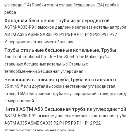
углерода (14) Пробки стали сплава безшовные (24) пробка
ребра
Холодная бесшовная труба из углеродистой
ASTM-A335-P91-высокое давление semaless-котельная труба
ASTM A335 ASME SA335 P2 P1 P5 P9 P11 P12 P22 P91 P92
Углеродистая сталь имеет большие
Трубы стальные бесшовные котельные, Трубы
Torich International Co.,Ltd–The Steel Tube Maker Трубы
стальные бесшовные котельные,Стальные
теплообменники,Бесшовная углеродная
Бесшовная стальная труба,Труба из стального
35 #, 45 # или другая высококачественная углеродистая
сталь, 16Mn, Бесшовная труба из углеродистой стали, углерод
– марганцевой
Китай ASTM A53 Бесшовная труба из углеродистой
ASTM-A335-P91-высокое давление semaless-котельная труба
ASTM A335 ASME SA335 P2 P1 P5 P9 P11 P12 P22
Углеродистая сталь имеет большие