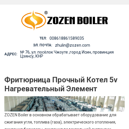
Skip
to
content
008618861589035
ТЕЛ:
zhulin@zozen.com
ЭЛ. ПОЧТА:
№ 76, ул. посёлок Чжоуте ,город Исин, провинция
АДРЕС:
Цзянсу, КНР
Фритюрница Прочный Котел 5v
Нагревательный Элемент
ZOZEN Boiler в основном обрабатывает оборудование для
сжигания угля, топлива (газа), электрического отопления,