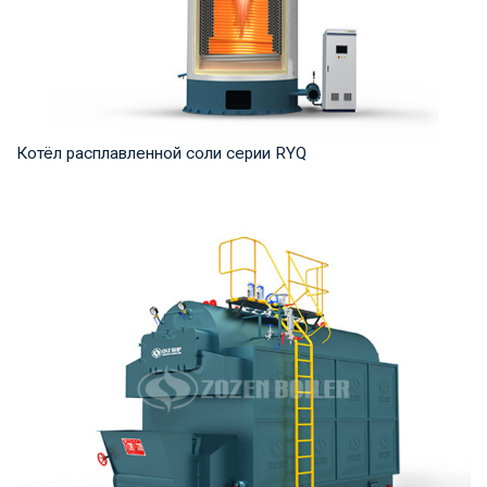
Котёл расплавленной соли серии RYQ
Термомасло Рабочее давление: 0,8-1,6 МПа Тепловая
мощность продукта: 1,200-35,000 кВт Температ...