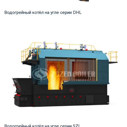
Водогрейный котёл на угле серии DHL
Горячая вода Рабочее давление: 1,25-1,6 МПа Тепловая
мощность продукта: 29-140 МВт Температура...
Водогрейный котёл на угле серии SZL