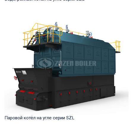
Горячая вода Рабочее давление: 1,0-1,25 МПа Тепловая
мощность продукта: 2,8-29 МВт Температура...
Паровой котёл на угле серии SZL