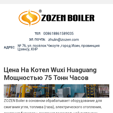
Skip
to
content
008618861589035
ТЕЛ:
zhulin@zozen.com
ЭЛ. ПОЧТА:
№ 76, ул. посёлок Чжоуте ,город Исин, провинция
АДРЕС:
Цзянсу, КНР
Цена На Котел Wuxi Huaguang
Мощностью 75 Тонн Часов
ZOZEN Boiler в основном обрабатывает оборудование для
сжигания угля, топлива (газа), электрического отопления,