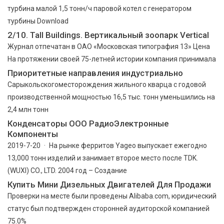
турбина малой 1,5 тонн/ч паровой котел с генератором
турбины Download
2/10. Tall Buildings. Вертикальный зоопарк Vertical
Журнал отпечатан в ОАО «Московская типография 13» Цена
На протяжении своей 75-летней истории компания принимала
Приоритетные направления индустриально
Сарыкольскогоместорождения жильного кварца с годовой
производственной мощностью 16,5 тыс. тонн уменьшились на
2,4 млн тонн
Конденсаторы ООО РадиоЭлектронные
Компоненты
2019-7-20 · На рынке ферритов Yageo выпускает ежегодно
13,000 тонн изделий и занимает второе место после TDK.
(WUXI) CO., LTD. 2004 год – Создание
Купить Мини Дизельных Двигателей Для Продажи
Проверки на месте были проведены Alibaba.com, юридический
статус был подтвержден сторонней аудиторской компанией
75.0%