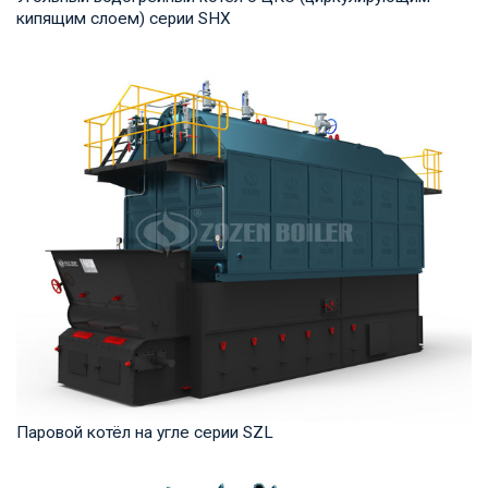
кипящим слоем) серии SHX
Горячая вода Рабочее давление: 1,25-2,5 МПа Тепловая
мощность продукта: 7-91 МВт Температура н...
Паровой котёл на угле серии SZL