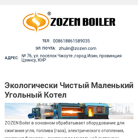
Skip
to
content
008618861589035
ТЕЛ:
zhulin@zozen.com
ЭЛ. ПОЧТА:
№ 76, ул. посёлок Чжоуте ,город Исин, провинция
АДРЕС:
Цзянсу, КНР
Экологически Чистый Маленький
Угольный Котел
ZOZEN Boiler в основном обрабатывает оборудование для
сжигания угля, топлива (газа), электрического отопления,