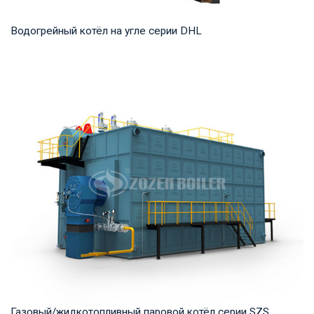
Водогрейный котёл на угле серии DHL
Горячая вода Рабочее давление: 1,25-1,6 МПа Тепловая
мощность продукта: 29-140 МВт Температура...
Газовый/жидкотопливный паровой котёл серии SZS