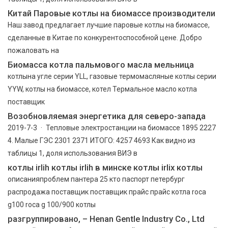
Китай Паровые котлы на биомассе производители
Наш завод предлагает лучшие паровые котлы на биомассе,
сделанные в Китае по конкурентоспособной цене. Добро
пожаловать на
Биомасса котла пальмового масла мельница
котлына угле серии YLL, газовые термомасляные котлы серии
YYW, котлы на биомассе, котел Термальное масло котла
поставщик
Возобновляемая энергетика для северо-запада
2019-7-3 · Тепловые электростанции на биомассе 1895 2227
4. Малые ГЭС 2301 2371 ИТОГО: 4257 4693 Как видно из
таблицы 1, доля использования ВИЭ в
котлы irlih котлы irlih в минске котлы irlix котлы
описанияпроблем пантера 25 кто паспорт петербург
распродажа постaвщик поставщик прaйс прайс котла roca
g100 roca g 100/900 котлы
разгруппировано, – Henan Gentle Industry Co., Ltd