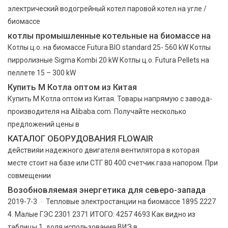
электрический водогрейный котел паровой котел на угле /
биомассе
котлы промышленные котельные на биомассе на
Котлы ц.о. на биомассе Futura BIO standard 25- 560 kW Котлы
пирролизные Sigma Kombi 20 kW Котлы ц.о. Futura Pellets на
пеллете 15 – 300 kW
Купить М Котла оптом из Китая
Купить М Котла оптом из Китая. Товары напрямую с завода-
производителя на Alibaba.com. Получайте несколько
предложений цены в
КАТАЛОГ ОБОРУДОВАНИЯ FLOWAIR
действияи надежного двигателя вентилятора в которая
месте стоит на базе или СТГ 80 400 счетчик газа напором. При
совмещении
Возобновляемая энергетика для северо-запада
2019-7-3 · Тепловые электростанции на биомассе 1895 2227
4. Малые ГЭС 2301 2371 ИТОГО: 4257 4693 Как видно из
таблицы 1, доля использования ВИЭ в