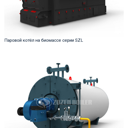
Паровой котёл на биомассе серии SZL
Пар Рабочее давление: 1,0-2,5 МПа Тепловая мощность
продукта: 4-35 т/ч Температура на выходе: ...