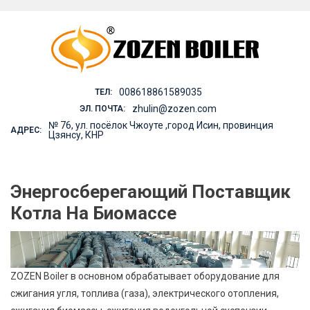
Skip
to
content
008618861589035
ТЕЛ:
zhulin@zozen.com
ЭЛ. ПОЧТА:
№ 76, ул. посёлок Чжоуте ,город Исин, провинция
АДРЕС:
Цзянсу, КНР
Энергосберегающий Поставщик
Котла На Биомассе
ZOZEN Boiler в основном обрабатывает оборудование для
сжигания угля, топлива (газа), электрического отопления,