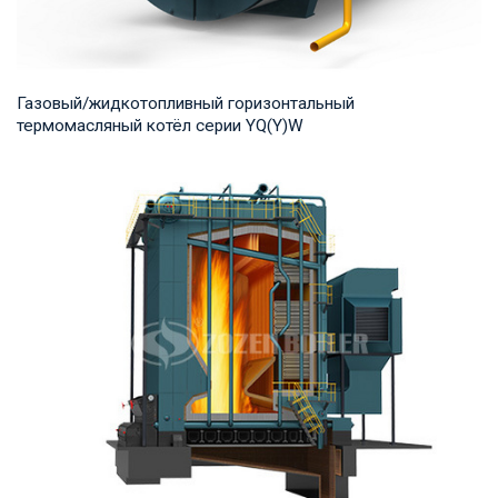
Газовый/жидкотопливный горизонтальный
термомасляный котёл серии YQ(Y)W
Термомасло Рабочее давление: 0,8-1,0 МПа Тепловая
мощность продукта: 700-14,000 кВт Температур...