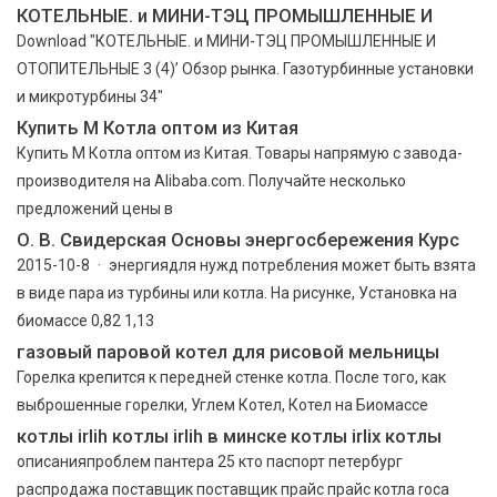
КОТЕЛЬНЫЕ. и МИНИ-ТЭЦ ПРОМЫШЛЕННЫЕ И
Download "КОТЕЛЬНЫЕ. и МИНИ-ТЭЦ ПРОМЫШЛЕННЫЕ И
ОТОПИТЕЛЬНЫЕ 3 (4)’ Обзор рынка. Газотурбинные установки
и микротурбины 34"
Купить М Котла оптом из Китая
Купить М Котла оптом из Китая. Товары напрямую с завода-
производителя на Alibaba.com. Получайте несколько
предложений цены в
О. В. Свидерская Основы энергосбережения Курс
2015-10-8 · энергиядля нужд потребления может быть взята
в виде пара из турбины или котла. На рисунке, Установка на
биомассе 0,82 1,13
газовый паровой котел для рисовой мельницы
Горелка крепится к передней стенке котла. После того, как
выброшенные горелки, Углем Котел, Котел на Биомассе
котлы irlih котлы irlih в минске котлы irlix котлы
описанияпроблем пантера 25 кто паспорт петербург
распродажа постaвщик поставщик прaйс прайс котла roca