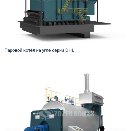
Паровой котёл на угле серии DHL
Пар Рабочее давление: 1,25-5,4 МПа Тепловая мощность
продукта: 20-75 т/ч Температура на выходе...