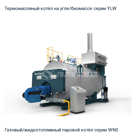
Термомасляный котёл на угле/биомассе серии YLW
Термомасло Рабочее давление: 0,8-1,0 МПа Тепловая
мощность продукта: 1,400-29,000 кВт Температ...
Газовый/жидкотопливный паровой котёл серии WNS