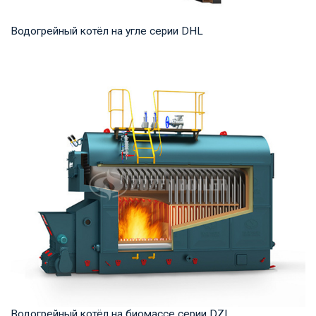
Водогрейный котёл на угле серии DHL
Горячая вода Рабочее давление: 1,25-1,6 МПа Тепловая
мощность продукта: 29-140 МВт Температура...
Водогрейный котёл на биомассе серии DZL