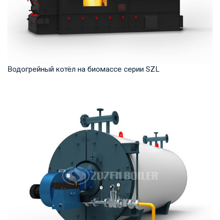
Водогрейный котёл на биомассе серии SZL
Горячая вода Рабочее давление: 1,0-1,25 МПа Тепловая
мощность продукта: 2,8-29 МВт Температура...