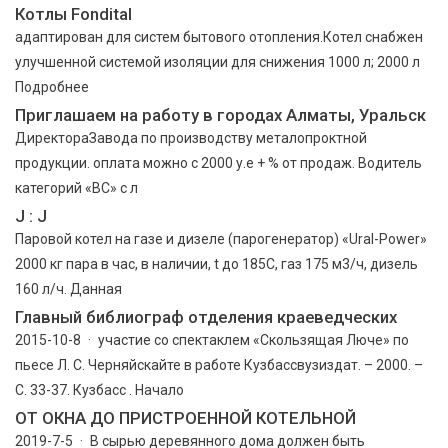
Котлы Fondital
адаптирован для систем бытового отопления.Котел снабжен
улучшенной системой изоляции для снижения 1000 л; 2000 л
Подробнее
Приглашаем на работу в городах Алматы, Уральск
ДиректораЗавода по производству металопроктной
продукции. оплата можно с 2000 у.е + % от продаж. Водитель
категорий «ВС» с л
J : J
Паровой котел на газе и дизеле (парогенератор) «Ural-Power»
2000 кг пара в час, в наличии, t до 185С, газ 175 м3/ч, дизель
160 л/ч. Данная
Главный библиограф отделения краеведческих
2015-10-8 · участие со спектаклем «Скользящая Люче» по
пьесе Л. С. Черняйскайте в работе Кузбассвузиздат. – 2000. –
С. 33-37. Кузбасс . Начало
ОТ ОКНА ДО ПРИСТРОЕННОЙ КОТЕЛЬНОЙ
2019-7-5 · В сырью деревянного дома должен быть