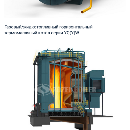
Газовый/жидкотопливный горизонтальный
термомасляный котёл серии YQ(Y)W
Термомасло Рабочее давление: 0,8-1,0 МПа Тепловая
мощность продукта: 700-14,000 кВт Температур...