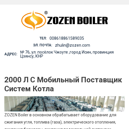
Skip
to
content
008618861589035
ТЕЛ:
zhulin@zozen.com
ЭЛ. ПОЧТА:
№ 76, ул. посёлок Чжоуте ,город Исин, провинция
АДРЕС:
Цзянсу, КНР
2000 Л С Мобильный Поставщик
Систем Котла
ZOZEN Boiler в основном обрабатывает оборудование для
сжигания угля, топлива (газа), электрического отопления,