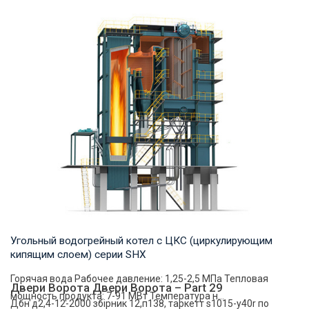
Пар Рабочее давление: 0,7-2,5 МПа Тепловая мощность
продукта: 2–20 т/ч Температура на выходе: ...
Угольный водогрейный котел с ЦКС (циркулирующим
кипящим слоем) серии SHX
Горячая вода Рабочее давление: 1,25-2,5 МПа Тепловая
Двери Ворота Двери Ворота – Part 29
мощность продукта: 7-91 МВт Температура н...
Дбн д2,4-12-2000 збірник 12,п138, таркетт s1015-y40r по