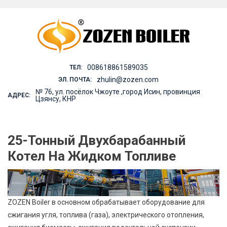
Skip
to
content
008618861589035
ТЕЛ:
zhulin@zozen.com
ЭЛ. ПОЧТА:
№ 76, ул. посёлок Чжоуте ,город Исин, провинция
АДРЕС:
Цзянсу, КНР
25-Тонный Двухбарабанный
Котел На Жидком Топливе
ZOZEN Boiler в основном обрабатывает оборудование для
сжигания угля, топлива (газа), электрического отопления,