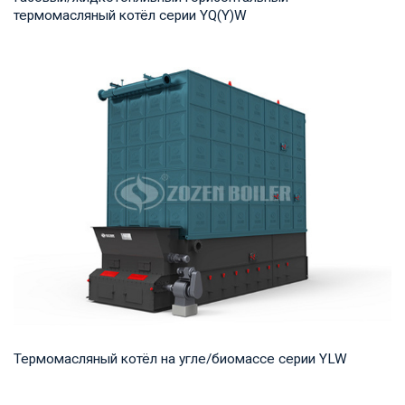
термомасляный котёл серии YQ(Y)W
Термомасло Рабочее давление: 0,8-1,0 МПа Тепловая
мощность продукта: 700-14,000 кВт Температур...
Термомасляный котёл на угле/биомассе серии YLW