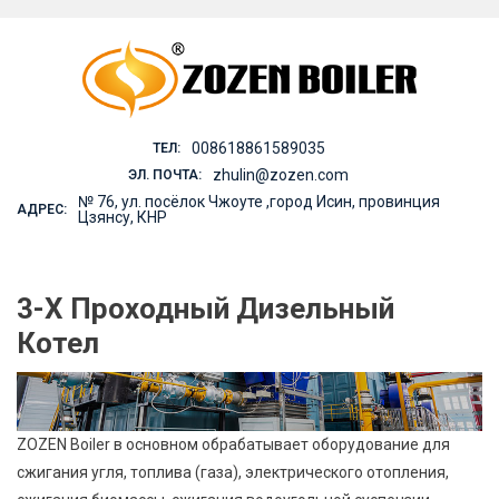
Skip
to
content
008618861589035
ТЕЛ:
zhulin@zozen.com
ЭЛ. ПОЧТА:
№ 76, ул. посёлок Чжоуте ,город Исин, провинция
АДРЕС:
Цзянсу, КНР
3-Х Проходный Дизельный
Котел
ZOZEN Boiler в основном обрабатывает оборудование для
сжигания угля, топлива (газа), электрического отопления,