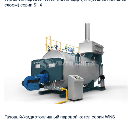
слоем) серии SHX
Пар Рабочее давление: 1,25-2,45 МПа Тепловая мощность
продукта: 10-75 т/ч Температура на выход...
Газовый/жидкотопливный паровой котёл серии WNS