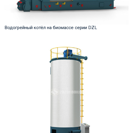
Водогрейный котёл на биомассе серии DZL
Горячая вода Рабочее давление: 1,0-1,6 МПа Тепловая
мощность продукта: 1,4-14 МВт Температура ...