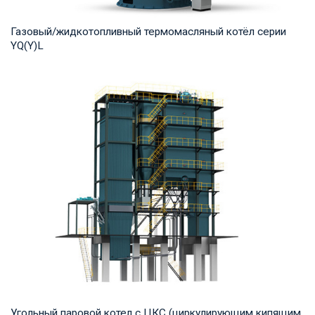
Газовый/жидкотопливный термомасляный котёл серии
YQ(Y)L
Термомасло Рабочее давление: 0,8-1,0 МПа Тепловая
мощность продукта: 7,000-29,000 кВт Температ...
Угольный паровой котел с ЦКС (циркулирующим кипящим