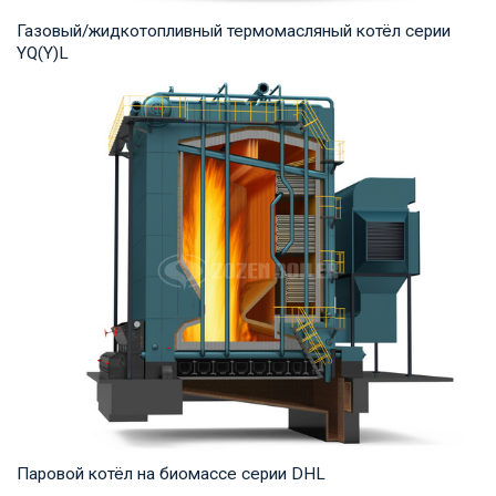
Газовый/жидкотопливный термомасляный котёл серии
YQ(Y)L
Термомасло Рабочее давление: 0,8-1,0 МПа Тепловая
мощность продукта: 7,000-29,000 кВт Температ...
Паровой котёл на биомассе серии DHL