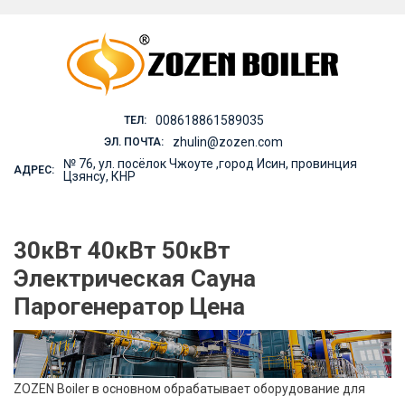
Skip
to
content
008618861589035
ТЕЛ:
zhulin@zozen.com
ЭЛ. ПОЧТА:
№ 76, ул. посёлок Чжоуте ,город Исин, провинция
АДРЕС:
Цзянсу, КНР
30кВт 40кВт 50кВт
Электрическая Сауна
Парогенератор Цена
ZOZEN Boiler в основном обрабатывает оборудование для