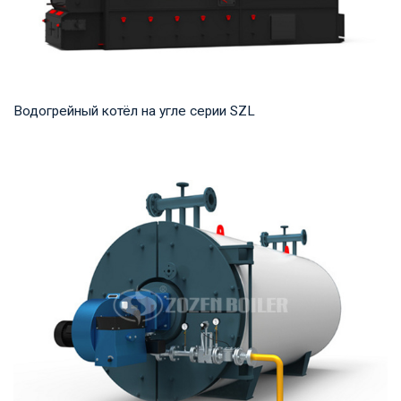
Водогрейный котёл на угле серии SZL
Горячая вода Рабочее давление: 1,0-1,25 МПа Тепловая
мощность продукта: 2,8-29 МВт Температура...