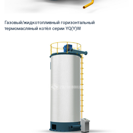
Газовый/жидкотопливный горизонтальный
термомасляный котёл серии YQ(Y)W
Термомасло Рабочее давление: 0,8-1,0 МПа Тепловая
мощность продукта: 700-14,000 кВт Температур...