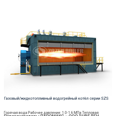
Пар Рабочее давление: 1,25-5,4 МПа Тепловая мощность
продукта: 20-75 т/ч Температура на выходе...
Газовый/жидкотопливный водогрейный котёл серии SZS
Горячая вода Рабочее давление: 1.0-1.6 МПа Тепловая
Парогенераторы ПАРОМАКС – ООО "ШВЕДЕН