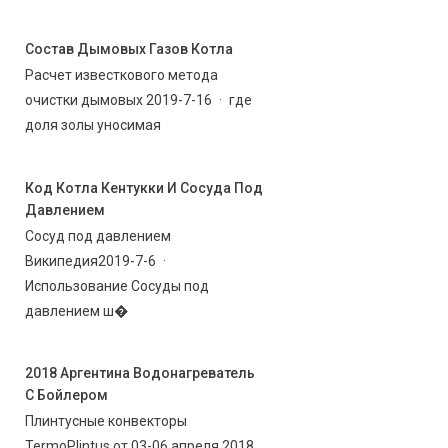
Состав Дымовых Газов Котла
Расчет известкового метода
очистки дымовых 2019-7-16 · где
доля золы уносимая
Код Котла Кентукки И Сосуда Под
Давлением
Сосуд под давлением
Википедия2019-7-6 ·
Использование Сосуды под
давлением ш�
2018 Аргентина Водонагреватель
С Бойлером
Плинтусные конвекторы
TermoPlintus от 03-06 апреля 2018