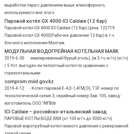
выработки пара с давлением выше атмосферного,
используемого вне этого
Паровой котёл GX 4000 ICI Caldaie (12 бар)
Паровой котёл GX 4000 ICI Caldaie (12 бар) Цена: 122719
Паровой котел GX 4000(Рабочее давление 12 бар) в т.ч.
блочного исполнения Монтаж
МОДУЛЬНАЯ ВОДОГРЕЙНАЯ КОТЕЛЬНАЯ МАЯК
2019-6-30 · эмалированный/бурый уголь), (м 3 /ч; кг/ч) (кг/ч)
/ 5 Уст. выгоден ли пеллетный котел по сравнению с
горизонтальными
comprom.miid.gov.kz
2019-4-12 · - Котел паровой Е-4,0-1,4ГМ(Э), ТЭГ номер по
технологической схеме 3, серийный номер Зав.:105, завод-
изготовитель ООО "МПВФ
ICI Caldaie – российско-итальянский завод
ПАРОВЫЕ КОТЛЫ ВОДЕ BNX (от 100 кг/ч до 3000 кг/ч)
Паровой жаротрубный котел низкого давления с реверсивной
топкой серии