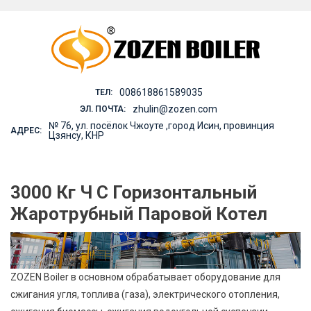
Skip
to
content
008618861589035
ТЕЛ:
zhulin@zozen.com
ЭЛ. ПОЧТА:
№ 76, ул. посёлок Чжоуте ,город Исин, провинция
АДРЕС:
Цзянсу, КНР
3000 Кг Ч С Горизонтальный
Жаротрубный Паровой Котел
ZOZEN Boiler в основном обрабатывает оборудование для
сжигания угля, топлива (газа), электрического отопления,