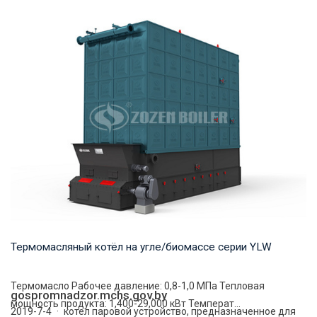
Горячая вода Рабочее давление: 0,7-1,25 МПа Тепловая
мощность продукта: 0,7-14 МВт Температура...
Термомасляный котёл на угле/биомассе серии YLW
Термомасло Рабочее давление: 0,8-1,0 МПа Тепловая
gospromnadzor.mchs.gov.by
мощность продукта: 1,400-29,000 кВт Температ...
2019-7-4 · котел паровой устройство, предназначенное для