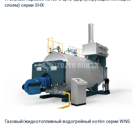
слоем) серии SHX
Пар Рабочее давление: 1,25-2,45 МПа Тепловая мощность
продукта: 10-75 т/ч Температура на выход...
Газовый/жидкотопливный водогрейный котёл серии WNS