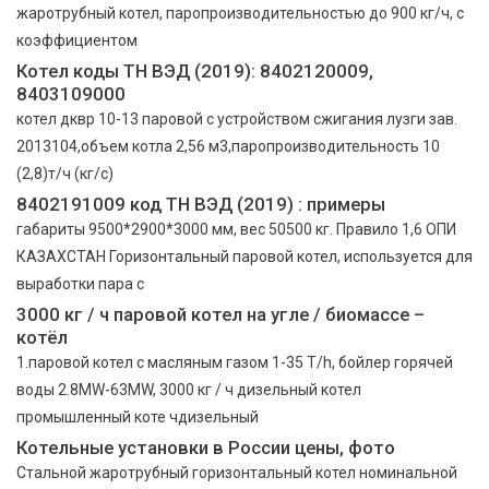
жаротрубный котел, паропроизводительностью до 900 кг/ч, с
коэффициентом
Котел коды ТН ВЭД (2019): 8402120009,
8403109000
котел дквр 10-13 паровой с устройством сжигания лузги зав.
2013104,объем котла 2,56 м3,паропроизводительность 10
(2,8)т/ч (кг/с)
8402191009 код ТН ВЭД (2019) : примеры
габариты 9500*2900*3000 мм, вес 50500 кг. Правило 1,6 ОПИ
КАЗАХСТАН Горизонтальный паровой котел, используется для
выработки пара с
3000 кг / ч паровой котел на угле / биомассе –
котёл
1.паровой котел с масляным газом 1-35 T/h, бойлер горячей
воды 2.8MW-63MW, 3000 кг / ч дизельный котел
промышленный коте чдизельный
Котельные установки в России цены, фото
Стальной жаротрубный горизонтальный котел номинальной