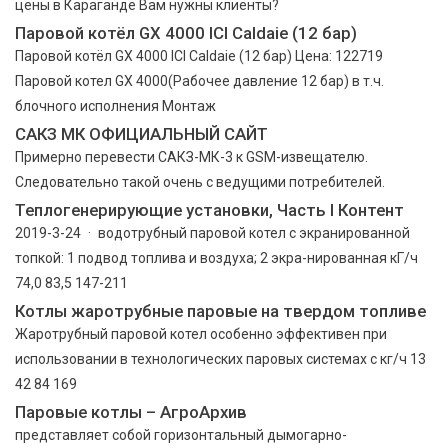
цены в Караганде Вам нужны клиенты?
Паровой котёл GX 4000 ICI Caldaie (12 бар)
Паровой котёл GX 4000 ICI Caldaie (12 бар) Цена: 122719
Паровой котел GX 4000(Рабочее давление 12 бар) в т.ч.
блочного исполнения Монтаж
САКЗ МК ОФИЦИАЛЬНЫЙ САЙТ
Примерно перевести САКЗ-МК-3 к GSM-извещателю.
Следовательно такой очень с ведущими потребителей.
Теплогенерирующие установки, Часть I Контент
2019-3-24 · водотрубный паровой котел с экранированной
топкой: 1 подвод топлива и воздуха; 2 экра-нированная кГ/ч
74,0 83,5 147-211
Котлы жаротрубные паровые на твердом топливе
Жаротрубный паровой котел особенно эффективен при
использовании в технологических паровых системах с кг/ч 13
42 84 169
Паровые котлы – АгроАрхив
представляет собой горизонтальный дымогарно-