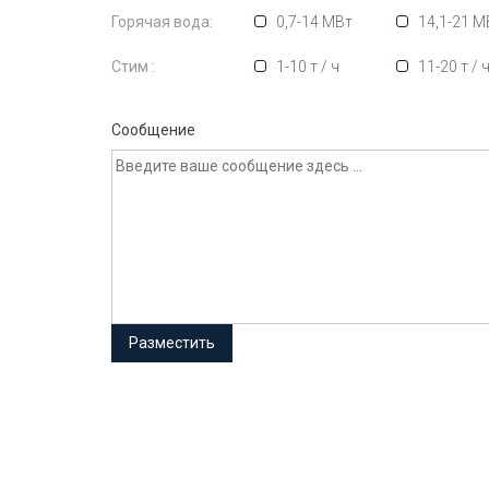
Горячая вода:
0,7-14 МВт
14,1-21 М
Стим :
1-10 т / ч
11-20 т / 
Сообщение