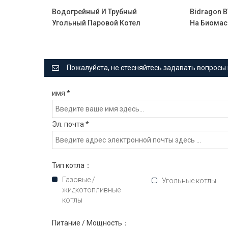
Водогрейный И Трубный
Bidragon 
Угольный Паровой Котел
На Биомас
Пожалуйста, не стесняйтесь задавать вопросы 
имя
*
Эл. почта
*
Тип котла：
Газовые /
Угольные котлы
жидкотопливные
котлы
Питание / Мощность：