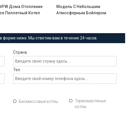
BVFW Дома Отопление
Модель С Небольшим
се Пеллетный Котел
Атмосферным Бойлером
в форме ниже. Мы ответим вам в течение 24 часов.
Страна
Тел.
Термомасляные
Биомассовые котлы
котлы