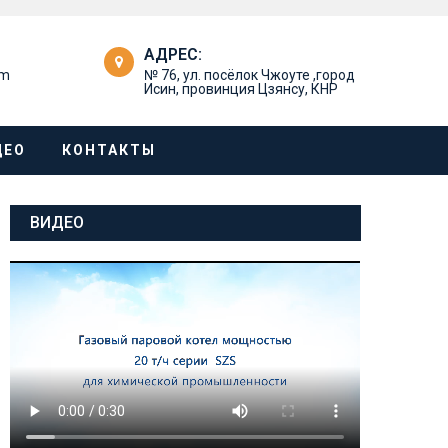
АДРЕС:
om
№ 76, ул. посёлок Чжоуте ,город
Исин, провинция Цзянсу, КНР
ДЕО
КОНТАКТЫ
ВИДЕО