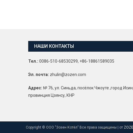
НАШИ КОНТАКТЫ
Тел.:
0086-510-68530299, +86-18861589035
Эл. почта:
zhulin@zozen.com
Адрес:
№ 76, ул. Синьда, посёлок Чжоуте ,город Исин
провинция Цзянсу, КНР
Copyright © ООО "Зозен Котёл" Все права защищены
|
от
ZOZE