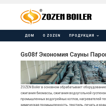
Skip
to
content
ДОМ
О ZOZEN
ПРОДУКЦИЯ
Gs08f Экономия Сауны Паро
ZOZEN Boiler в основном обрабатывает оборудование 
сжигания биомассы, сжигания водоугольной суспензии
промышленных водогрейных котлов, нагревателей теп
химическая промышленность, текстиль, печать и краше