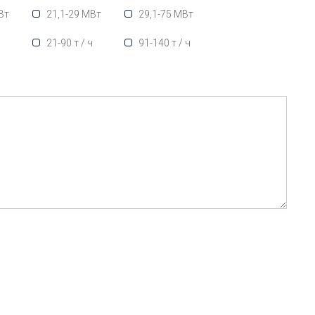
Вт
21,1-29 МВт
29,1-75 МВт
ч
21-90 т / ч
91-140 т / ч