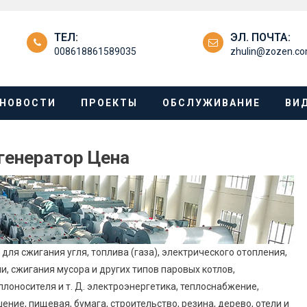
ТЕЛ:
ЭЛ. ПОЧТА:
008618861589035
zhulin@zozen.c
НОВОСТИ
ПРОЕКТЫ
ОБСЛУЖИВАНИЕ
ВИ
генератор Цена
для сжигания угля, топлива (газа), электрического отопления,
, сжигания мусора и других типов паровых котлов,
лоносителя и т. Д. электроэнергетика, теплоснабжение,
ние, пищевая, бумага, строительство, резина, дерево, отели и