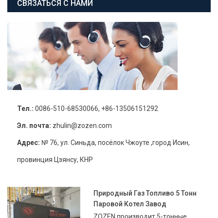
СВЯЗАТЬСЯ С НАМИ
Тел.:
0086-510-68530066, +86-13506151292
Эл. почта:
zhulin@zozen.com
Адрес:
№ 76, ул. Синьда, посёлок Чжоуте ,город Исин,
провинция Цзянсу, КНР
Природный Газ Топливо 5 Тонн
Паровой Котел Завод
ZOZEN производит 5-тонные