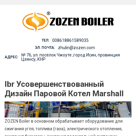
Skip
to
content
008618861589035
ТЕЛ:
zhulin@zozen.com
ЭЛ. ПОЧТА:
№ 76, ул. посёлок Чжоуте ,город Исин, провинция
АДРЕС:
Цзянсу, КНР
Ibr Усовершенствованный
Дизайн Паровой Котел Marshall
ZOZEN Boiler в основном обрабатывает оборудование для
сжигания угля, топлива (газа), электрического отопления,