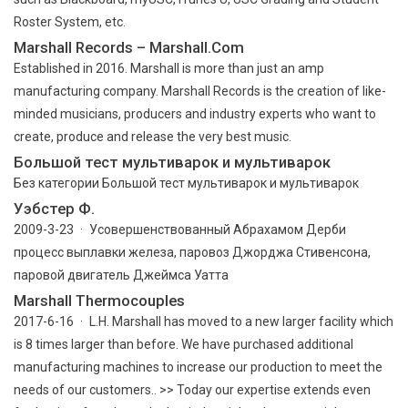
Roster System, etc.
Marshall Records – Marshall.Com
Established in 2016. Marshall is more than just an amp
manufacturing company. Marshall Records is the creation of like-
minded musicians, producers and industry experts who want to
create, produce and release the very best music.
Большой тест мультиварок и мультиварок
Без категории Большой тест мультиварок и мультиварок
Уэбстер Ф.
2009-3-23 · Усовершенствованный Абрахамом Дерби
процесс выплавки железа, паровоз Джорджа Стивенсона,
паровой двигатель Джеймса Уатта
Marshall Thermocouples
2017-6-16 · L.H. Marshall has moved to a new larger facility which
is 8 times larger than before. We have purchased additional
manufacturing machines to increase our production to meet the
needs of our customers.. >> Today our expertise extends even