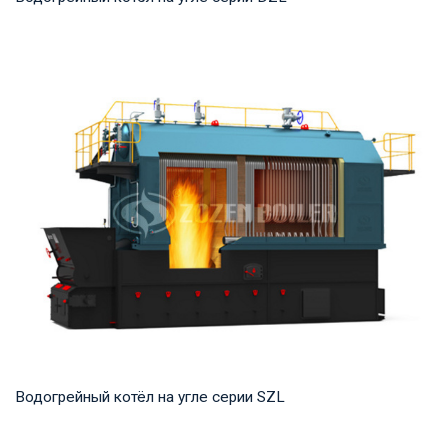
Горячая вода Рабочее давление: 0,7-1,25 МПа Тепловая
мощность продукта: 1,4 -14 МВт Температур...
Водогрейный котёл на угле серии SZL