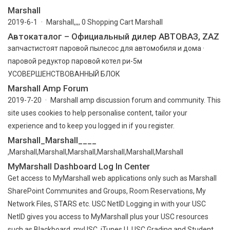
Marshall
2019-6-1 · Marshall,,,, 0 Shopping Cart Marshall
Автокаталог – Официальный дилер АВТОВАЗ, ZAZ
запчастистоят паровой пылесос для автомобиля и дома ·
паровой редуктор паровой котел ри-5м
УСОВЕРШЕНСТВОВАННЫЙ БЛОК
Marshall Amp Forum
2019-7-20 · Marshall amp discussion forum and community. This
site uses cookies to help personalise content, tailor your
experience and to keep you logged in if you register.
Marshall_Marshall____
,Marshall,Marshall,Marshall,Marshall,Marshall,Marshall
MyMarshall Dashboard Log In Center
Get access to MyMarshall web applications only such as Marshall
SharePoint Communites and Groups, Room Reservations, My
Network Files, STARS etc. USC NetID Logging in with your USC
NetID gives you access to MyMarshall plus your USC resources
such as Blackboard, myUSC, iTunes U, USC Grading and Student