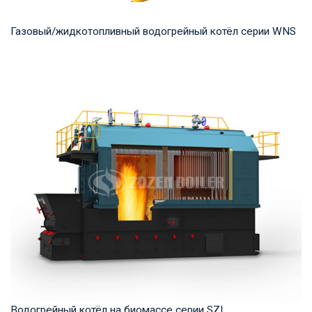
Газовый/жидкотопливный водогрейный котёл серии WNS
Горячая вода Рабочее давление: 0,7-1,25 МПа Тепловая
мощность продукта: 0,7-14 МВт Температура...
Водогрейный котёл на биомассе серии SZL