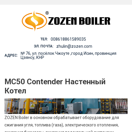
Skip
to
content
008618861589035
ТЕЛ:
zhulin@zozen.com
ЭЛ. ПОЧТА:
№ 76, ул. посёлок Чжоуте ,город Исин, провинция
АДРЕС:
Цзянсу, КНР
MC50 Contender Настенный
Котел
ZOZEN Boiler в основном обрабатывает оборудование для
сжигания угля, топлива (газа), электрического отопления,