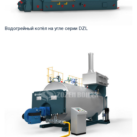
Водогрейный котёл на угле серии DZL
Горячая вода Рабочее давление: 0,7-1,25 МПа Тепловая
мощность продукта: 1,4 -14 МВт Температур...