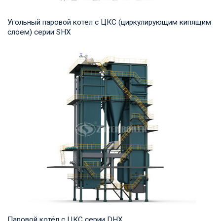
Угольный паровой котел с ЦКС (циркулирующим кипящим
слоем) серии SHX
Пар Рабочее давление: 1,25-2,45 МПа Тепловая мощность
продукта: 10-75 т/ч Температура на выход...
Паровой котёл с ЦКС серии DHX