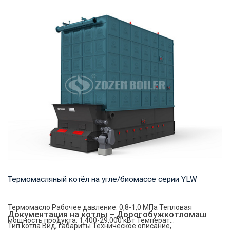
Пар Рабочее давление: 1,0-2,5 МПа Тепловая мощность
продукта: 4-35 т/ч Температура на выходе: ...
Термомасляный котёл на угле/биомассе серии YLW
Термомасло Рабочее давление: 0,8-1,0 МПа Тепловая
Документация на котлы – Дорогобужкотломаш
мощность продукта: 1,400-29,000 кВт Температ...
Тип котла Вид, габариты Техническое описание,