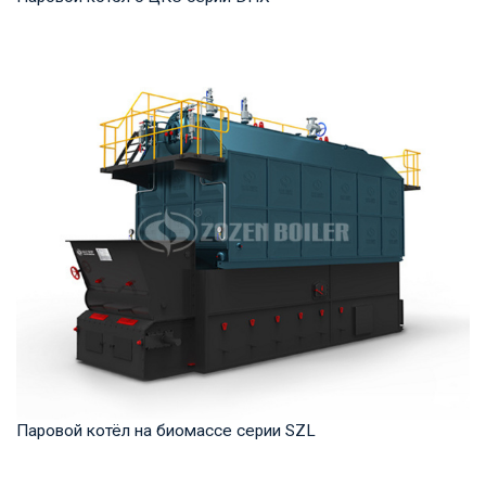
Пар Рабочее давление: 1,25-5,3 МПа Тепловая мощность
продукта: 35-75 т/ч Температура на выходе...
Паровой котёл на биомассе серии SZL