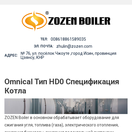
Skip
to
content
008618861589035
ТЕЛ:
zhulin@zozen.com
ЭЛ. ПОЧТА:
№ 76, ул. посёлок Чжоуте ,город Исин, провинция
АДРЕС:
Цзянсу, КНР
Omnical Тип HD0 Спецификация
Котла
ZOZEN Boiler в основном обрабатывает оборудование для
сжигания угля, топлива (газа), электрического отопления,